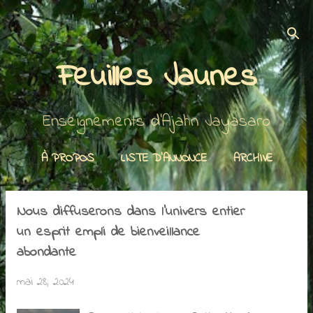
Accéder au contenu principal
Feuilles Jaunes
Enseignements d'Ajahn Jayasaro
À PROPOS
LISTE D'ANNONCE
ARCHIVE
Nous diffuserons dans l'univers entier
A
un esprit empli de bienveillance
r
abondante
t
mai 28, 2024
i