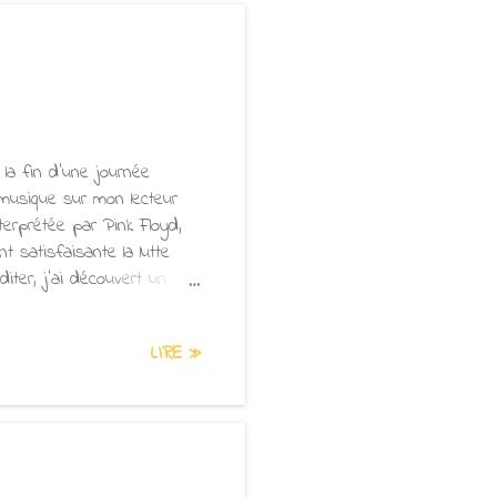
a fin d’une journée
musique sur mon lecteur
terprétée par Pink Floyd,
 satisfaisante la lutte
iter, j’ai découvert un
st devenu de plus en plus
pas semblé difficile. Dans
LIRE »
s celles de l’excitation, de
 étape évidente. Il
’aumônes ou dans un