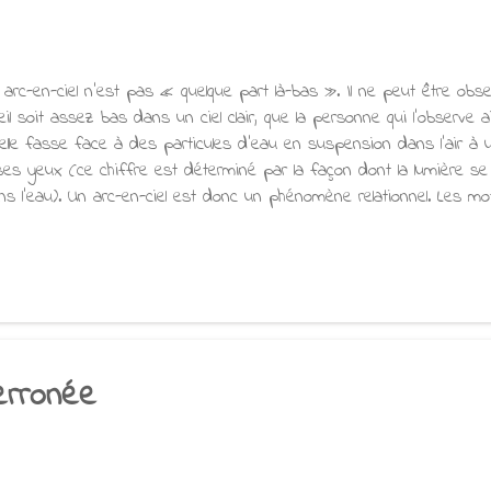
 arc-en-ciel n'est pas « quelque part là-bas ». Il ne peut être obse
eil soit assez bas dans un ciel clair, que la personne qui l'observe a
'elle fasse face à des particules d'eau en suspension dans l'air à 
ses yeux (ce chiffre est déterminé par la façon dont la lumière se 
ns l'eau). Un arc-en-ciel est donc un phénomène relationnel. Les mot
is l'arc coloré que nous appelons « arc-en-ciel » dépend de la pr
main, à un endroit et à un moment précis de la journée. Chaque p
c-en-ciel, car les gouttelettes qui envoient la lumière à un observa
e celles qui envoient la lumière à la personne située à côté de lui. L'
existence indépendante, il apparaît et disparaît en fonction des condi
erronée