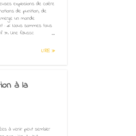
reuses explosions de colère
notions de punition, de
 émerge un monde
sant : « Nous sommes tous
tif ». Une fausse
est pas responsable des
uestions suivantes : «
LIRE »
tribuera ? » Ajahn
ion à la
nées à venir peut sembler