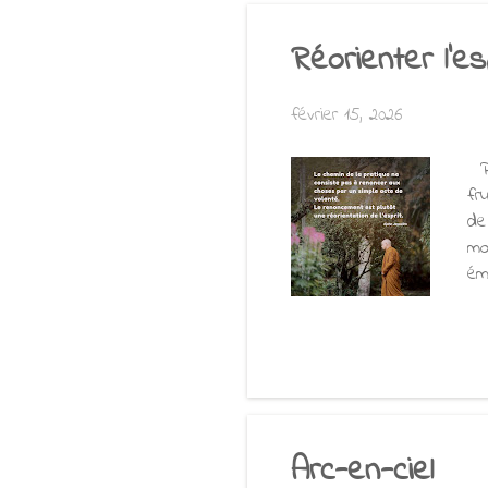
do
Réorienter l’es
février 15, 2026
Pe
fr
de
mo
ém
ju
na
un
la
m’
véh
Arc-en-ciel