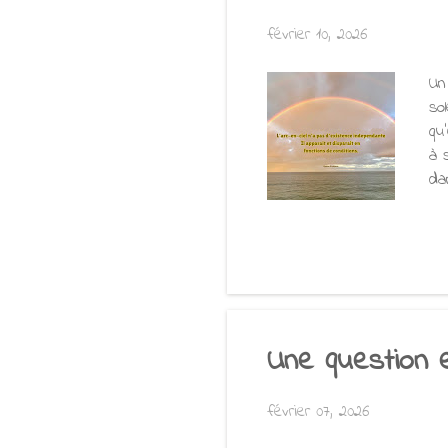
février 10, 2026
Un
sol
qu
à 
da
ma
hu
ar
qu
d'
Une question 
février 07, 2026