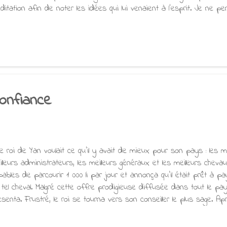
ditation afin de noter les idées qui lui venaient à l'esprit. Je ne p
nne idée. Prêter attention à des préoccupations professionnelles p
rtie du premier obstacle, kāmachanda, le désir sensuel. L'obstacle 
nnant libre cours à des souvenirs ou des fantasmes de plaisirs se
ut intérêt soutenu pour un aspect quelconque du monde matériel. Je l
ntrée chez elle, de pratiquer un exercice de méditation dans le seul
 de créer un espace ...
confiance
 roi de Yan voulait ce qu'il y avait de mieux pour son pays : les mei
illeurs administrateurs, les meilleurs généraux et les meilleurs chevau
pables de parcourir 1 000 li par jour et annonça qu'il était prêt à p
 tel cheval. Malgré cette offre prodigieuse diffusée dans tout le p
ésenta. Frustré, le roi se tourna vers son conseiller le plus sage. Ap
mpagne pendant un certain temps, le conseiller entendit parler d'un
evaux. Malheureusement, celui-ci venait de mourir. Sans se déconte