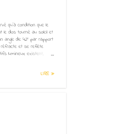
rvé qu'à condition que le
it le dos tourné au soleil et
un angle de 42° par rapport
réfracte et se reflète
ifs lumineux existent,
ésence d'un observateur
ersonne voit son propre
LIRE »
teur ne sont pas les mêmes
arc-en-ciel n'a pas
tions. L'arc-en-ciel peu...