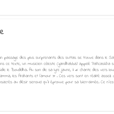
r au propriétaire du cheval pour ses os. Lorsque le conseiller revint 
ère qu'il ait gaspillé autant d'argent. À quoi pouvaient bien servir de
nseiller demanda au roi d’être patient. Peu de temps après, un fl
ésenta, prêtes à ...
te
 passage des plus surprenants des suttas se trouve dans le Sa
ns ce texte, un musicien céleste (gandhabba) appelé Pañcasikha s'
side le Bouddha. Au son de sa lyre jaune, il « chante des vers lou
amma, les Arahants et l'amour » . Ces vers sont en réalité assez
nsacrés au désir sensuel qu'il éprouve pour sa bien-aimée. Ce n'es
 chose que l'on pourrait juger comme approprié pour les oreilles du B
s références bouddhistes, elles ne servent qu'à illustrer son amour
ise pour celui qui transpire. Ou comme une gorgée rafraîchissante p
auté rayonnante m'est aussi chère Que le Dhamma l'est aux arahan
but, Ô jeune fille aux tresses ondulantes, Croissait rapidement Co