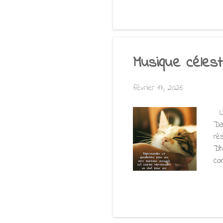
d'o
col
co
pr
Musique céles
février 17, 2026
Un
Da
ré
Dh
co
de
de
br
be
dé