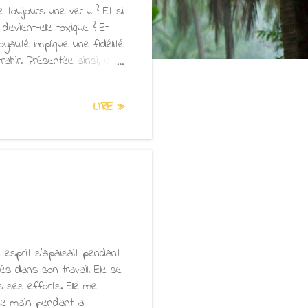
e toujours une vertu ? Et si
devient-elle toxique ? Et
yauté implique une fidélité
hir. Présentée ainsi, elle
patience. Mais le concept
dèle à une personne ou à
LIRE »
t elle-même déloyale envers
d ? Être loyal signifie-t-il
ritiques constructi...
 esprit s'apaisait pendant
és dans son travail. Elle se
 ses efforts. Elle me
 de main pendant la