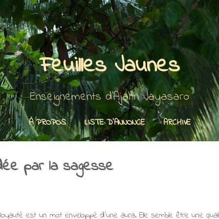
Accéder au contenu principal
Feuilles Jaunes
Enseignements d'Ajahn Jayasaro
À PROPOS
LISTE D'ANNONCE
ARCHIVE
dée par la sagesse
 loyauté est un mot enveloppé d'une aura. Elle semble être une qual