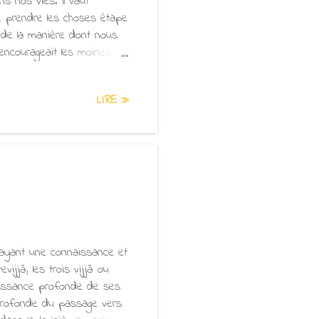
ns nos vies. Il vaut
 prendre les choses étape
d de la manière dont nous
encourageait les moines à
tiver dans leur pratique. Il
u’ils seraient atteints par
LIRE »
s la solitude. Il soulignait
touchés par la famine ou des
des au sein du Sangha. Le
ayant une connaissance et
ijjā, les trois vijjā ou
naissance profonde de ses
profonde du passage vers