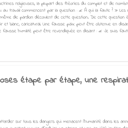
trines religieuses, la plupart des théories du complot et de nomb
u au travail commencent par la question : « À qui la faute ? » Les 
 même de pardon découlent de cette question. De cette question
ir et blanc, caricatural. Une fausse paix peut être obtenue en di
e fausse humilité peut être revendiquée en disant : « Je suis fau
é peut être acceptée en endossant la faute. La notion de blâme n'
ins, mais elle y contribue. La sagesse commence par se poser les q
 a contribué ? » « Qu'est-ce qui contribue ? » « Qu'est-ce qui con
2/26
oses étape par étape, une respirat
attarder sur tous les dangers qui menacent l’humanité dans les an