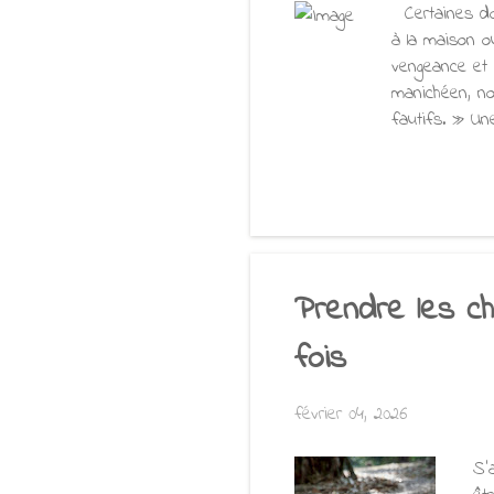
Certaines doc
à la maison o
vengeance et
manichéen, no
fautifs. » Un
responsabilit
conflits huma
Qu'est-ce qui
Javasāro 03/0
Prendre les ch
fois
février 04, 2026
S’