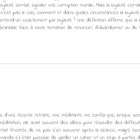
loyauté semble signaler une corruption morale. Mais la loyauté est-ell
 n'est pas le cas, comment et dans quelles circonstances la loyauté 
'entend-on exactement par loyauté ? Une définition affirme que la lo
ébranlable face à toute tentation de renoncer, d'abandonner ou de tra
mble noble. Elle est comparable à la vertu bouddhiste du khanti, ou 
 loyauté soulève un certain nombre de questions. Faut-il rester fi
e organisation qui cause du tort à soi-même et à autrui, ou qui es
s principes mêmes sur lesquels repose notre propre loyauté à son égar
on ****, qu'il ait raison ou tort », ou y a-t-il de la place pour des c
rs d'une récente retraite, une méditante me confia que, lorsque son
 méditation, elle avait souvent des idées pour résoudre des difficult
ntait frustrée de ne pas s'en souvenir après la séance, malgré tous
manda s'il était possible de garder un cahier et un stylo à portée