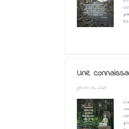
êt
ce
pa
le
con
di
la 
au
co
Bo
Une connaissa
janvier 30, 2026
L'
un
co
pr