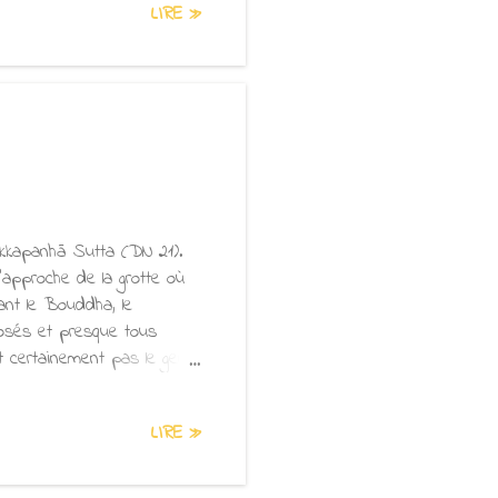
LIRE »
au palais, le roi était en
 simples os au roi ? Le
ot continu de personnes se
kkapanhā Sutta (DN 21).
approche de la grotte où
ant le Bouddha, le
 osés et presque tous
t certainement pas le genre
ouddha. Lorsqu'il utilise
. « Aussi délicieuse que la
LIRE »
our celui qui a soif, Ta
ts… Mon désir faible au
mme s'accroissent les