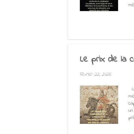
mé
bo
pa
do
to
re
et
Le prix de la 
février 22, 2026
Le
me
ca
un
pr
ca
ch