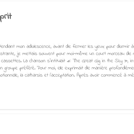
ns faits aux arahants. » On pourrai...
prit
ndant mon adolescence, avant de fermer les yeux pour dormir à l
ustrante, je mettais souvent pour moi-même un court morceau de 
 cassettes. La chanson s’intitulait « The Great Gig in the Sky », in
n groupe préféré. Pour moi, elle exprimait de manière profondément
otionnelle, la catharsis et l’acceptation. Après avoir commencé à méd
ste milieu entre l’indulgence aux émotions et leur répression, qui e
turel. Lorsque je suis devenu moine, renoncer à la musique ne m’a 
e vie consacrée à l’abandon de toutes les formes de désir, y compri
 distraction, et même de l’apaisement émotionnel, cela paraissait une
arrivait parfois d’entendre de la musique lors de mes tournées d
icule, et j’étais surpris de constater à quel point je trouvais cela...