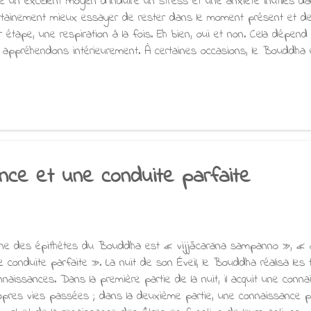
re un excellent moyen d’induire un stress et une anxiété inutiles da
rtainement mieux essayer de rester dans le moment présent et de
r étape, une respiration à la fois. Eh bien, oui et non. Cela dépen
s appréhendons intérieurement. À certaines occasions, le Bouddha 
templer la fragilité de leur situation favorable actuelle afin de les mo
sait aux jeunes moines en bonne santé de réfléchir au fait que, lorsq
maladie et la vieillesse, il serait plus difficile de faire des efforts dan
ssi que leur vie deviendrait difficile si les villages voisins étaient 
nflits sociaux, ou ce qui se passerait s’il y avait de graves discor
uddha soulignait également ...
nce et une conduite parfaite
une des épithètes du Bouddha est « vijjācarana sampanno », « 
e conduite parfaite ». La nuit de son Éveil, le Bouddha réalisa les tev
nnaissances. Dans la première partie de la nuit, il acquit une con
opres vies passées ; dans la deuxième partie, une connaissance 