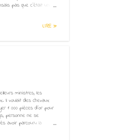
ensais pas que c'était une
endant la méditation fait
n'est pas seulement créé en
LIRE »
nsuels, mais aussi par
ui ai conseillé, une fois
 but de calmer son esprit
lleurs ministres, les
x. Il voulait des chevaux
ayer 1 000 pièces d'or pour
ays, personne ne se
rès avoir parcouru la
 de ces merveilleux
nancer, il donna 500 pièces