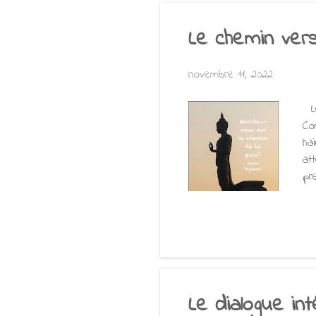
mo
Le chemin ver
novembre 11, 2022
Le
Co
ha
at
pr
Co
sé
un
et
Le dialogue int