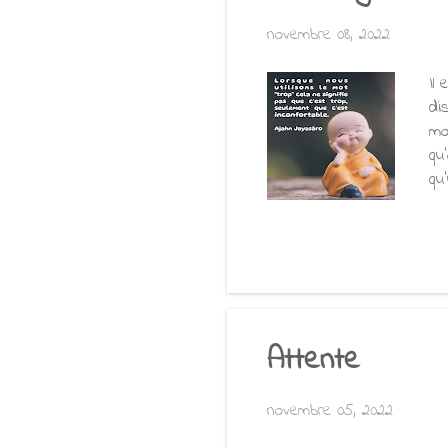
novembre 08, 2022
Il 
di
mo
qu
qu
Pa
à 
un
de
agi
Attente
novembre 05, 2022