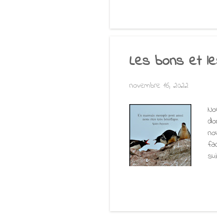
Le
ta
dé
Ce
Les bons et l
novembre 16, 2022
No
do
no
fa
su
ma
ou
ou
qu
en