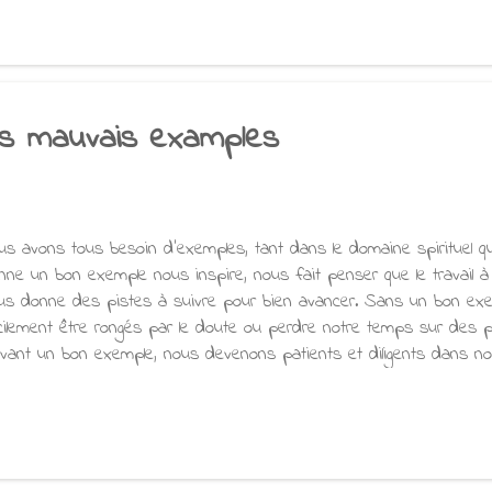
s souillures mentales qui étaient à l'origine de leur souffrance n'on
rdent pas à provoquer une nouvelle vague de souffrance. Mais mainte
veloppé une résistance à la pratique du Dhamma et sont encore plus
rtaines personnes sont encore plus imprude...
es mauvais examples
us avons tous besoin d'exemples, tant dans le domaine spirituel que
nne un bon exemple nous inspire, nous fait penser que le travail à f
us donne des pistes à suivre pour bien avancer. Sans un bon exe
cilement être rongés par le doute ou perdre notre temps sur des p
ivant un bon exemple, nous devenons patients et diligents dans n
uvais exemple peut aussi nous être très bénéfique. Lorsque nous v
 se comporte mal nous devons d’abord essayer de lâcher les senti
 de désespoir du mieux que nous le pouvons. Ensuite, nous devons 
e ce type de paroles et d’actions sont tellement laids que nous ne 
trer dans nos vies. Bien que nous ne puissions pas empêcher les a