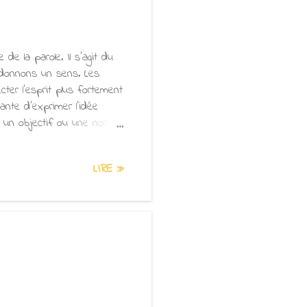
 de la parole. Il s'agit du
i donnons un sens. Les
ter l'esprit plus fortement
ante d'exprimer l'idée
 un objectif ou une norme.
pour arriver à destination
er une charge estimée. Mais
LIRE »
otre esprit. Prenons l'une
fatigué", "Je suis trop