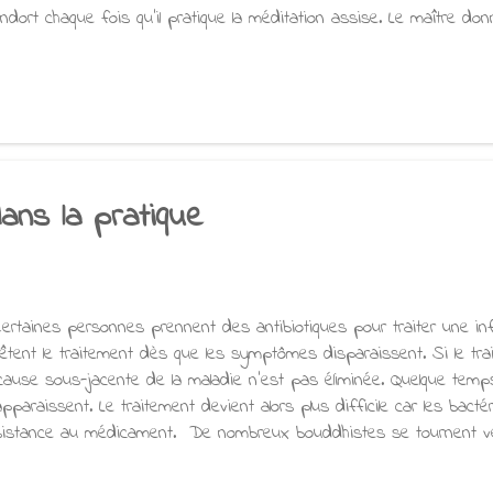
endort chaque fois qu'il pratique la méditation assise. Le maître don
yens habiles pour résoudre le problème, mais aucun ne marche. Qu
rmé les yeux, le haut du corps de l'étudiant bascule vers l'avant ju
uche presque le sol. Son corps revient à la verticale pendant quelq
nouveau vers l'avant. Tout ce qu'il retire de la méditation, ce sont 
a. Enfin, le maître propose à l'étudiant un remède radical. Il lui dit 
dans la pratique
rtaines personnes prennent des antibiotiques pour traiter une inf
rêtent le traitement dès que les symptômes disparaissent. Si le tra
 cause sous-jacente de la maladie n'est pas éliminée. Quelque tem
apparaissent. Le traitement devient alors plus difficile car les bact
sistance au médicament. De nombreux bouddhistes se tournent ve
e devient difficile à supporter. Ils accomplissent des actes de généro
ditent. Mais dès qu'ils commencent à se sentir un peu mieux, ils a