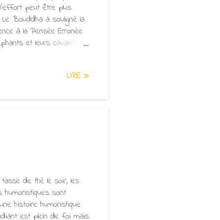
l'effort peut être plus
. Le Bouddha a souligné la
érence à la Pensée Erronée
phants et leurs cavaliers,
ins", de même "les
les.... ils les abandonnent,
LIRE »
nt de ces passages que le
les étaient si toxiques
asse de thé le soir, les
s humoristiques sont
une histoire humoristique
udiant est plein de foi mais