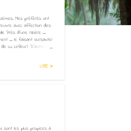
 poèmes. Mes préférés ont
revivre avec affection des
lle Près d’une rizière …
ent … le faisant sursauter
 de W. Lefleur) D’autres
es enfants imitant les
(de la traduction en
LIRE »
nique chose vraie’ comme :
r Shido Bunan : La lune est
suis devenu la chose-en-soi
ui sont les plus propices à