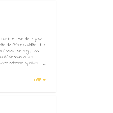
ue dans nos effo...
 sur le chemin de la paix
té de lâcher L'avidité et la
oin Comme un sage, bon,
 du désir Vous devez
tre richesse spirituelle
ue pensée de soi La
er de la souffrance Comme
LIRE »
 chaînes Libérez votre cœur