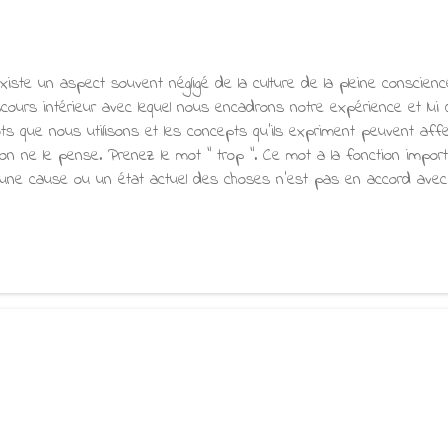
existe un aspect souvent négligé de la culture de la pleine conscience
scours intérieur avec lequel nous encadrons notre expérience et lu
ts que nous utilisons et les concepts qu'ils expriment peuvent affec
'on ne le pense. Prenez le mot " trop ". Ce mot a la fonction import
'une cause ou un état actuel des choses n'est pas en accord avec
r exemple, nous pouvons dire que nous conduisons trop lentement 
l'heure convenue ; ou qu'une structure est trop faible pour support
 mot utilisé erronément peut avoir un effet néfaste important sur n
s phrases utilisées pour justifier de ne pas méditer : "Je suis trop 
té", "J'ai trop faim", "J’ai trop mangé", ...