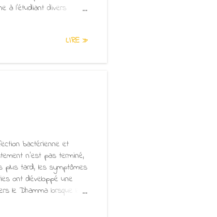
ne à l'étudiant divers
elques minutes après avoir
squ'à ce que son front
LIRE »
ues secondes, puis bascule
quelques étirements de
d'aller méditer au bord d...
ection bactérienne et
itement n'est pas terminé,
ps plus tard, les symptômes
éries ont développé une
rs le Dhamma lorsque la
sité, ils chantent et
bandonnent leur pratique.