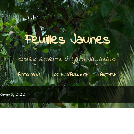
Accéder au contenu principal
Feuilles Jaunes
Enseignements d'Ajahn Jayasaro
À PROPOS
LISTE D'ANNONCE
ARCHIVE
ovembre, 2022