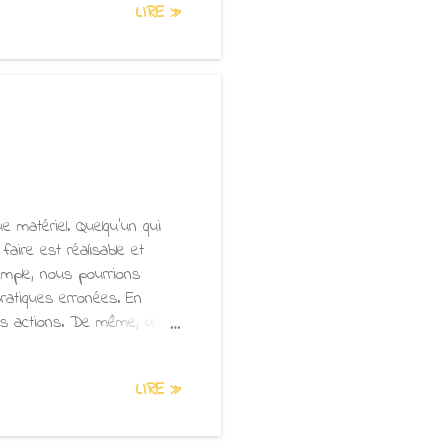
LIRE »
t pas été éliminées et ne
nant, les souillures ont
 difficiles à déloger.
 matériel. Quelqu’un qui
aire est réalisable et
mple, nous pourrions
ratiques erronées. En
os actions. De même, un
oyons quelqu’un qui parle
ments de peine, de colère
LIRE »
nous faire la réflexion
devons jamais les laisser
utres d’agir ainsi, au