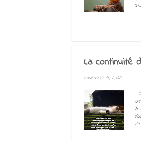
s'
mo
fe
to
à 
yog
La continuité 
novembre 19, 2022
Ce
ar
la
ré
ré
vi
mé