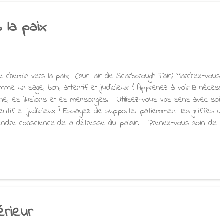
ins nous pouvons nous en empêcher. En fait, il se pourrait bien q
s la paix
 chemin vers la paix (sur l'air de Scarborough Fair) Marchez-vous
mme un sage, bon, attentif et judicieux ? Apprenez à voir la nécessi
ine, les illusions et les mensonges. Utilisez-vous vos sens avec s
tentif et judicieux ? Essayez de supporter patiemment les griffes
endre conscience de la détresse du plaisir. Prenez-vous soin de vo
mme un sage, bon, attentif et judicieux ? Volé et trompé par chaq
curité réside dans un esprit vigilant. Cherchez-vous à vous libér
 sage, bon, attentif et judicieux ? Tenant fermement la clé de vos
 ouvrez vos yeux. Ajahn Jayasāro 08/11/22
érieur