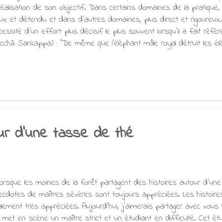
 réalisation de son objectif. Dans certains domaines de la pratique, 
ux et détendu et dans d'autres domaines, plus direct et rigoureux
cessité d'un effort plus décisif le plus souvent lorsqu'il a fait réf
icchā Sankappa) : "De même que l'éléphant mâle royal détruit les élé
s chevaux et leurs cavaliers, les chars et les cochers, et les fantass
ndiants ne tolèrent pas les pensées sensuelles, malveillantes ou cruel
en débarrassent, les éliminent et les oblitèrent." Il ressort claireme
uddha considérait que les pensées sensuelles, malveillantes et cruel
r l'esprit qu'elles ne devaient pas être acceptées dans l'esprit,...
ur d'une tasse de thé
rsque les moines de la forêt partagent des histoires autour d'une t
ecdotes de maîtres sévères sont toujours appréciées. Les histoire
alement très appréciées. Aujourd'hui, j'aimerais partager avec vous 
i met en scène un maître strict et un étudiant en difficulté. Cet ét