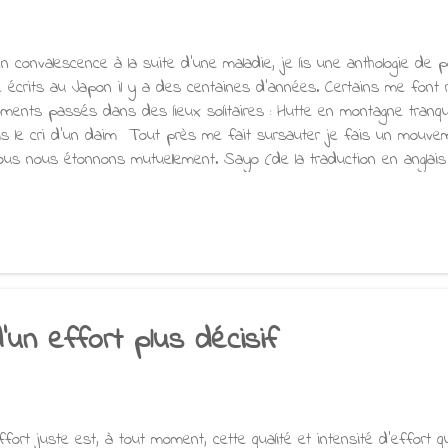
 convalescence à la suite d’une maladie, je lis une anthologie de
é écrits au Japon il y a des centaines d’années. Certains me font 
ments passés dans des lieux solitaires : Hutte en montagne tranqui
is le cri d’un daim Tout près me fait sursauter je fais un mouvem
nous nous étonnons mutuellement. Sayo (de la traduction en anglais
 font tout de suite sourire, “Oui ! C’est juste, mais pourquoi ? “ L
rmorans Sont encore plus extraordinaires Que les cormorans Issa 
glais de A. Hass) Je suis ému par la façon dont Dogen exprime ‘l’u
uie noire sur le toit du Temple Fukukasa Et je chéris ce poème pa
 même vieille lune Les fleurs exactement comme avant Pourtant je 
 toutes les choses que je vois. (d...
'un effort plus décisif
effort juste est, à tout moment, cette qualité et intensité d'effort q