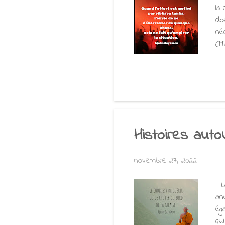
la
do
né
(M
le
me
s'
Bo
pou
Histoires auto
novembre 27, 2022
Lo
an
ég
qu