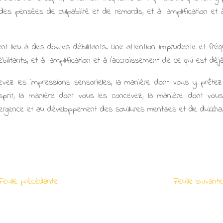
 des pensées de culpabilité et de remords, et à l'amplification et 
ent lieu à des doutes débilitants. Une attention imprudente et fré
ilitants, et à l'amplification et à l’accroissement de ce qui est déj
vez les impressions sensorielles, la manière dont vous y prêtez 
prit, la manière dont vous les concevez, la manière dont vous
mergence et au développement des souillures mentales et de dukkha
euille précédante
Feuille suivan