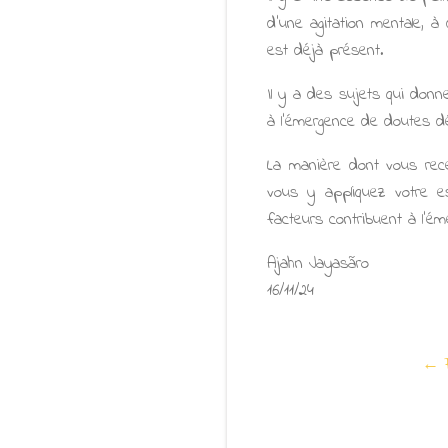
d'une agitation mentale, à
est déjà présent.
Il y a des sujets qui donn
à l'émergence de doutes déb
La manière dont vous rece
vous y appliquez votre es
facteurs contribuent à l'é
Ajahn Jayasãro
16/11/24
← F