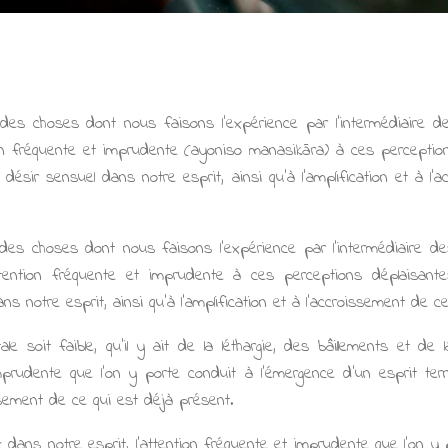
s des choses dont nous faisons l'expérience par l'intermédiaire d
ion fréquente et imprudente (ayoniso manasikāra) à ces perception
désir sensuel dans notre esprit, ainsi qu'à l'amplification et à l
s des choses dont nous faisons l'expérience par l'intermédiaire d
ention fréquente et imprudente à ces perceptions déplaisante
ans notre esprit, ainsi qu'à l'amplification et à l’accroissement de c
tale soit faible, qu'il y ait de la léthargie, des bâillements et de
mprudente que l'on y porte conduit à l’émergence d'un esprit ter
oissement de ce qui est déjà présent.
 dans notre esprit, l’attention fréquente et imprudente que l’on y 