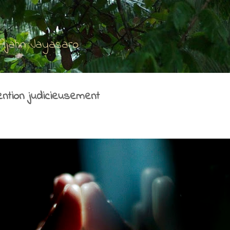
Accéder au contenu principal
'Ajahn Jayasaro
ention judicieusement