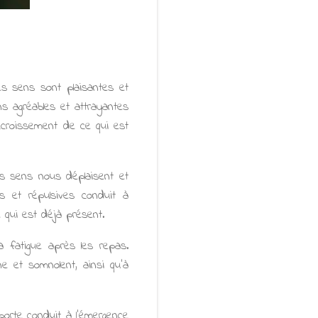
es sens sont plaisantes et
s agréables et attrayantes
’accroissement de ce qui est
es sens nous déplaisent et
s et répulsives conduit à
e qui est déjà présent.
 la fatigue après les repas.
ne et somnolent, ainsi qu'à
porte conduit à l'émergence