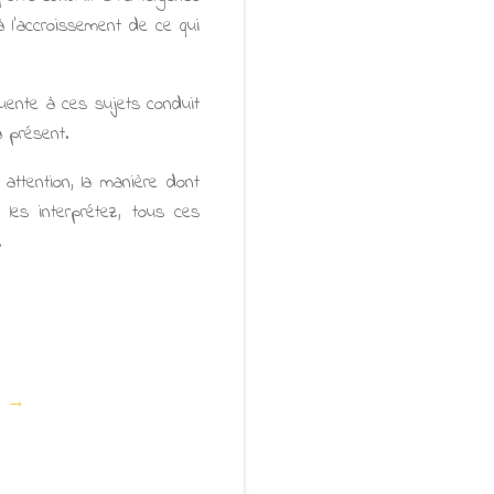
à l’accroissement de ce qui
quente à ces sujets conduit
à présent.
attention, la manière dont
 les interprétez, tous ces
.
te →