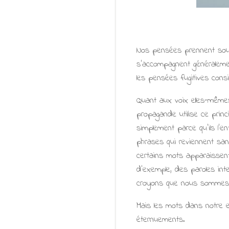
Nos pensées prennent souve
s'accompagnent généraleme
les pensées fugitives consi
Quant aux voix elles-mêmes,
propagande utilise ce princ
simplement parce qu'ils l'
phrases qui reviennent san
certains mots apparaissent,
d'exemple, des paroles inte
croyons que nous sommes. 
Mais les mots dans notre 
éternuements.