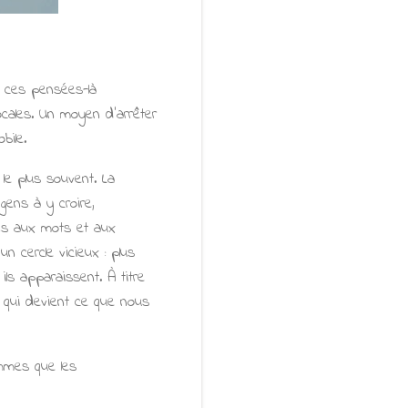
e ces pensées-là
cales. Un moyen d'arrêter
bile.
 le plus souvent. La
gens à y croire,
ons aux mots et aux
 cercle vicieux : plus
ils apparaissent. À titre
e, qui devient ce que nous
mmes que les