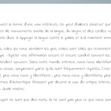
nt la forme d'une voix intérieure. On peut d'ailleurs observer qu
nt de mouvements subtils de la langue, du larynx et des cordes vo
ste donc à appuyer la langue contre le palais et à la maintenir immo
 celles qui nous semblent les plus vraies sont celles qui reviennent
ipe : répéter une affirmation encore et encore conduit souvent les 
entendent souvent. Dans notre monde intérieur, nous nous identifi
s cesse, simplement parce qu'ils sont fréquemment répétés. C'est un
 plus nous nous y identifions ; plus nous nous y identifions, plus 
rnes d'autocritique finissent par devenir la voix du critique intern
Quelle misère.
esprit ne sont que des mots. Ils ne sont pas plus ce que nous so