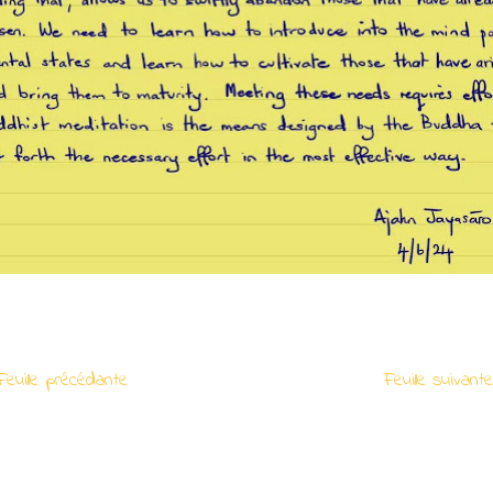
euille précédante
Feuille suivan