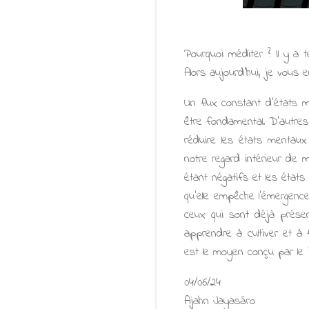
Pourquoi méditer ? Il y a 
Alors aujourd’hui, je vous 
Un flux constant d’états m
être fondamental. D’autres 
réduire les états mentaux
notre regard intérieur de
étant négatifs et les état
qu’elle empêche l’émergenc
ceux qui sont déjà prése
apprendre à cultiver et à 
est le moyen conçu par le 
04/06/24
Ajahn Jayasāro