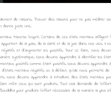
tellement de raisons. Trouver des raisons pour ne pas méditer sera
en donne juste une.
entaux traverse l’esprit. Certains de ces états mentaux affligent l
apportent de la paix, de la clarté et de la joie dans nos vies. Il est
 négatifs et d’augmenter les positifs. Pour ce faire, nous dev
 manière systématique. Nous devons apprendre à identifier les ét
s mentaux positifs comme étant positifs. Nous devons apprendre à é
e d’états mentaux négatifs, ou à défaut, qu’elle nous permette de
nts. Nous devons apprendre à introduire des états mentaux posi
faire mûrir ceux qui sont produits. Tout cela demande de l’effor
Bouddha pour produire l’effort nécessaire de la manière la plus ef