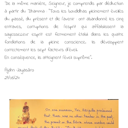
De la même manière, Seigneur, je comprends par déduction
à partir du Dhamma : "Tous les bouddhas pleinement éveillés
du passé, du présent et de l'avenir : ont abandonné les cinq
entraves, corruptions de l'esprit qui affaiblissent la
sagesse.Leur esprit est fermement établi dans les quatre
fondations de la pleine conscience. Ils développent
correctement les sept facteurs d'éveil.
En conséquence, ils atteignent l'éveil suprême".
Ajahn Jayasāro
29/06/24