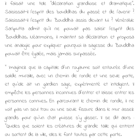
il faisait une telle "déclaration grandiose et dramatique".
Saisissait-il l'esprit des bouddhas du passé et de l’avenir ?
Saisissait-il l'esprit du Bouddha assis devant lui ? Vénérable
Sariputta admit qu'il ne pouvait pas saisir l'esprit des
Bouddhas. Néanmoins, il maintint sa déclaration et proposa
une analogie pour expliquer pourquoi la sagesse du Bouddha
pouvait être égalée, mais jamais surpassée.
" Imaginez que la capitale d'un royaume soit entourée d'une
solide muraille, avec un chemin de ronde et une seule porte,
et qu'elle ait un gardien sage, expérimenté et intelligent. Il
empêche les personnes inconnues d'entrer et laisse entrer les
personnes connues. En parcourant le chemin de ronde, il ne
voit pas un seul trou ou une seule fissure dans le mur assez
grands pour qu'un chat puisse s'y glisser. Il se dit alors :
"Quelles que soient les créatures de grande taille qui entrent
ou sortent de la ville, elles le font toutes par cette porte.