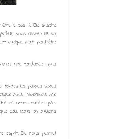
re le cas !). Elle suscite
egardez, vous ressentez un
ent quelque part, peut-être
marquez une tendance : plus
é, toutes les paroles sages
orsque nous traversons une
 Elle ne nous soutient pas.
que cela. Nous en oublions
 esprit. Elle nous permet