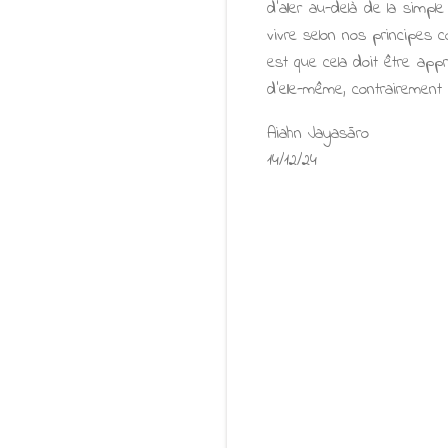
d'aller au-delà de la simp
vivre selon nos principes 
est que cela doit être appr
d’elle-même, contrairement 
Aiahn Jayasāro
14/12/24