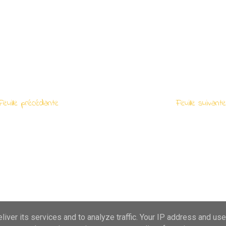
euille précédante
Feuille suivan
iver its services and to analyze traffic. Your IP address and us