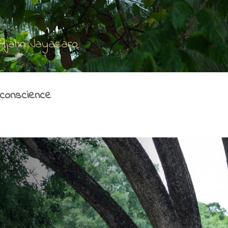
Accéder au contenu principal
'Ajahn Jayasaro
e conscience