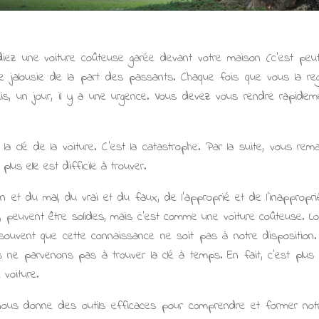
ez une voiture coûteuse garée devant votre maison (c'est peut-êt
ine jalousie de la part des passants. Chaque fois que vous la r
uis, un jour, il y a une urgence. Vous devez vous rendre rapidem
a clé de la voiture. C'est la catastrophe. Par la suite, vous re
lus elle est difficile à trouver.
 et du mal, du vrai et du faux, de l'approprié et de l'inappropri
, peuvent être solides, mais c'est comme une voiture coûteuse. L
e souvent que cette connaissance ne soit pas à notre disposition.
 ne parvenons pas à trouver la clé à temps. En fait, c'est plus 
voiture.
us donne des outils efficaces pour comprendre et former notre