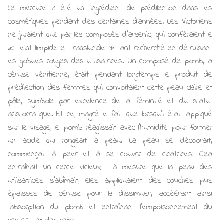
Le mercure a été un ingrédient de prédilection dans les
cosmétiques pendant des centaines d'années. Les Victoriens
ne juraient que par les composés d'arsenic, qui conféraient le
« teint limpide et translucide » tant recherché en détruisant
les globules rouges des utilisatrices. Un composé de plomb, la
céruse vénitienne, était pendant longtemps le produit de
prédilection des femmes qui convoitaient cette peau claire et
pâle, symbole par excellence de la féminité et du statut
aristocratique. Et ce, malgré le fait que, lorsqu’il était appliqué
sur le visage, le plomb réagissait avec l’humidité pour former
un acide qui rongeait la peau. La peau se décolorait,
commençait à peler et à se couvrir de cicatrices. Cela
entraînait un cercle vicieux : à mesure que la peau des
utilisatrices s’abîmait, elles appliquaient des couches plus
épaisses de céruse pour la dissimuler, accélérant ainsi
l’absorption du plomb et entraînant l’empoisonnement du