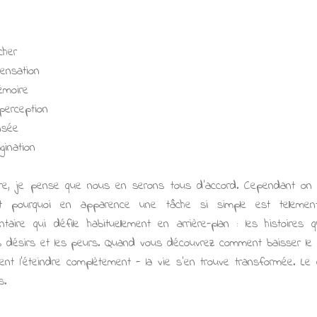
cher
sensation
émoire
perception
nsée
gination
faire, je pense que nous en serons tous d'accord. Cependant o
 pourquoi en apparence une tâche si simple est tellement 
taire qui défile habituellement en arrière-plan : les histoires qu
les désirs et les peurs. Quand vous découvrez comment baisser l
 l'éteindre complètement - la vie s'en trouve transformée. Le
s.