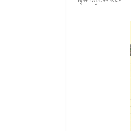
Ajahn Jayasāro 18/9/21