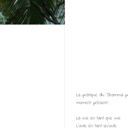
La pratique du Dhamma pe
moment présent :
La vue en tant que vue
L'ouïe en tant qu'ouïe