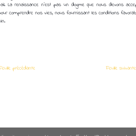
il. La renaissance n'est pas un dogme que nous devons accep
 pour comprendre nos vies, nous fournissant les conditions favora
in.
euille précédante
Feuille suivan