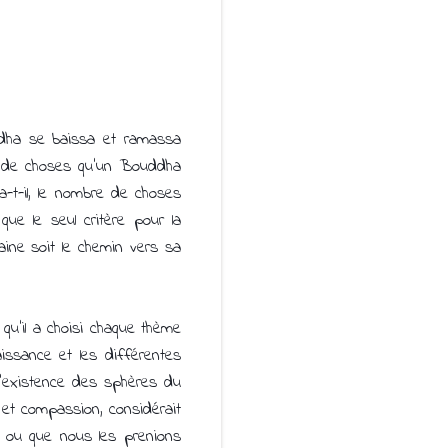
uddha se baissa et ramassa
bre de choses qu'un Bouddha
a-t-il, le nombre de choses
que le seul critère pour la
maine soit le chemin vers sa
u'il a choisi chaque thème
issance et les différentes
'existence des sphères du
 et compassion, considérait
, ou que nous les prenions