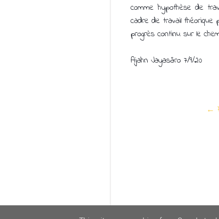
comme hypothèse de trava
cadre de travail théorique
progrès continu sur le chem
Ajahn Jayasāro 7/9/20
← F