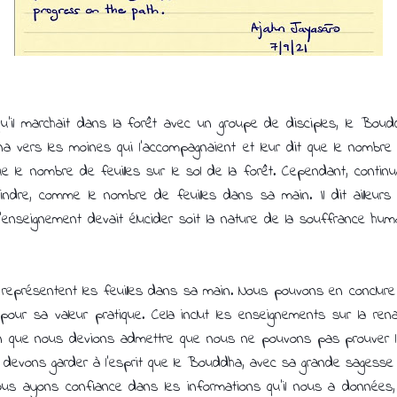
qu’il marchait dans la forêt avec un groupe de disciples, le Bo
ourna vers les moines qui l’accompagnaient et leur dit que le nom
e le nombre de feuilles sur le sol de la forêt. Cependant, continu
indre, comme le nombre de feuilles dans sa main. Il dit ailleurs 
ue l'enseignement devait élucider soit la nature de la souffrance hu
eprésentent les feuilles dans sa main. Nous pouvons en conclure q
our sa valeur pratique. Cela inclut les enseignements sur la rena
 que nous devions admettre que nous ne pouvons pas prouver l
s devons garder à l'esprit que le Bouddha, avec sa grande sagesse
 nous ayons confiance dans les informations qu'il nous a données