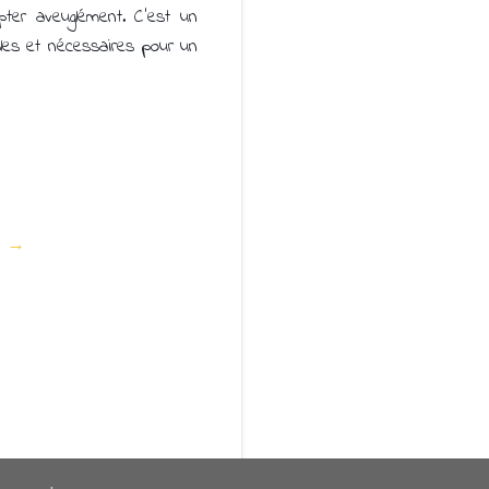
ter aveuglément. C'est un
bles et nécessaires pour un
te →