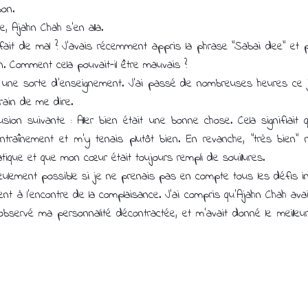
bon.
e, Ajahn Chah s’en alla.
e fait de mal ? J’avais récemment appris la phrase “Sabai dee” et
en. Comment cela pouvait-il être mauvais ?
é une sorte d’enseignement. J'ai passé de nombreuses heures ce j
rain de me dire.
usion suivante : Aller bien était une bonne chose. Cela signifiait
entraînement et m’y tenais plutôt bien. En revanche, “très bien”
tique et que mon cœur était toujours rempli de souillures.
eulement possible si je ne prenais pas en compte tous les défis in
nt à l'encontre de la complaisance. J’ai compris qu’Ajahn Chah avait
t observé ma personnalité décontractée, et m’avait donné le meille