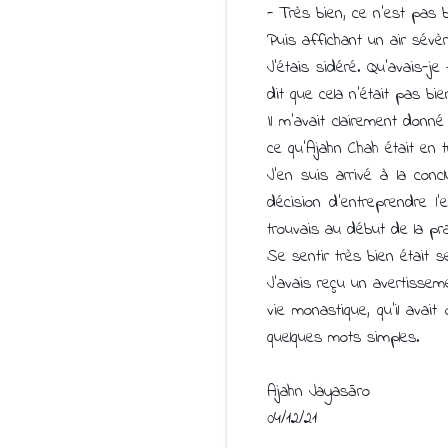
- Très bien, ce n’est pas 
Puis affichant un air sévèr
J’étais sidéré. Qu’avais-j
dit que cela n’était pas bi
Il m’avait clairement donn
ce qu’Ajahn Chah était en t
J’en suis arrivé à la concl
décision d’entreprendre l’
trouvais au début de la pra
Se sentir très bien était s
J’avais reçu un avertisseme
vie monastique, qu’il avai
quelques mots simples.
Ajahn Jayasāro
04/12/21