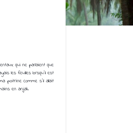
dentaux qui ne parlaient que
s les feuilles lorsqu’il est
 poitrine comme s’il allait
ains en anjali.