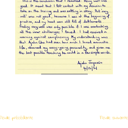
euille précédante
Feuille suivan