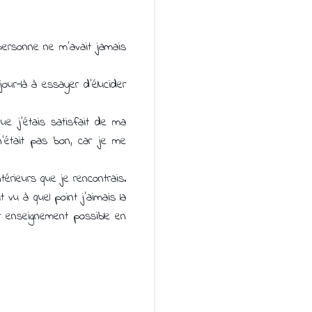
 personne ne m’avait jamais
our-là à essayer d’élucider
 que j’étais satisfait de ma
 n’était pas bon, car je me
térieurs que je rencontrais.
 vu à quel point j’aimais la
ur enseignement possible en