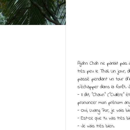
Ajahn Chah ne parlait pas a
très peu le Thaï. Un jour, 
passé pendant un tour d’in
s’échapper dans la forêt. 
- Il dit, “Chaun” ("Cuillèr
prononcer mon prénom angl
- Oui, Luang Por, je vais bi
- Est-ce que tu vas très bi
- Je vais très bien.