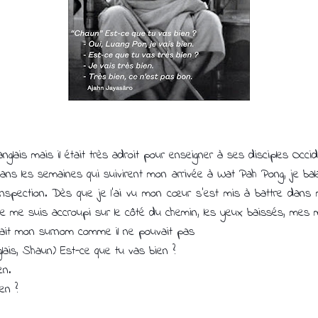
nglais mais il était très adroit pour enseigner à ses disciples Occi
dans les semaines qui suivirent mon arrivée à Wat Pah Pong, je balayai
spection. Dès que je l’ai vu mon cœur s’est mis à battre dans ma
Je me suis accroupi sur le côté du chemin, les yeux baissés, mes m
e" était mon surnom comme il ne pouvait pas
ais, Shaun) Est-ce que tu vas bien ?
en.
en ?