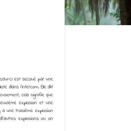
celui-ci est secoué par une
te dans l'intercom. Elle dit
eusement, cela signifie que
 deuxième explosion et une
 a une troisième explosion
 d'autres explosions ou on