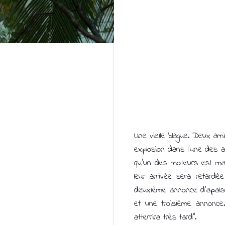
Une vieille blague. Deux a
explosion dans l'une des ai
qu'un des moteurs est main
leur arrivée sera retardé
deuxième annonce d'apaise
et une troisième annonce.
atterrira très tard".