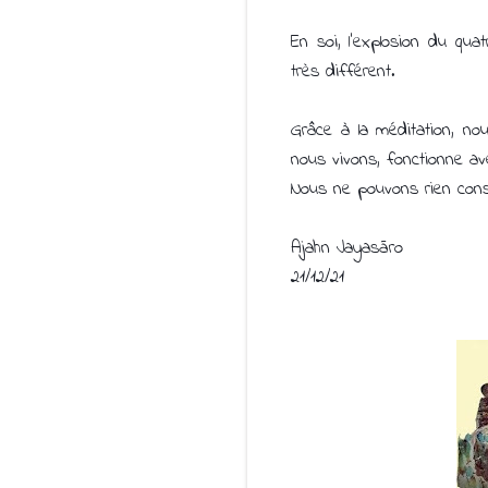
En soi, l'explosion du qua
très différent.
Grâce à la méditation, no
nous vivons, fonctionne av
Nous ne pouvons rien cons
Ajahn Jayasāro
21/12/21