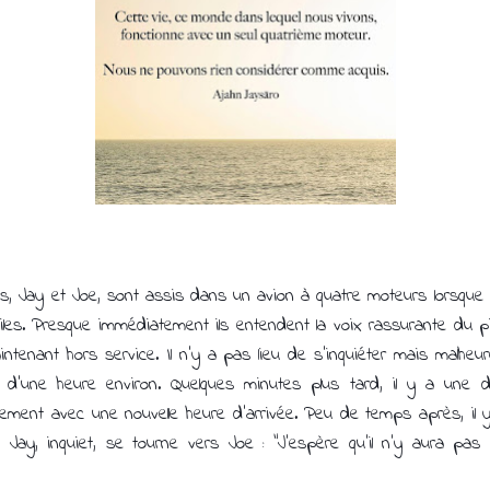
mis, Jay et Joe, sont assis dans un avion à quatre moteurs lorsque 
les. Presque immédiatement ils entendent la voix rassurante du pilo
tenant hors service. Il n'y a pas lieu de s'inquiéter mais malheur
e d'une heure environ. Quelques minutes plus tard, il y a une
ment avec une nouvelle heure d'arrivée. Peu de temps après, il y
 Jay, inquiet, se tourne vers Joe : "J'espère qu'il n'y aura pas