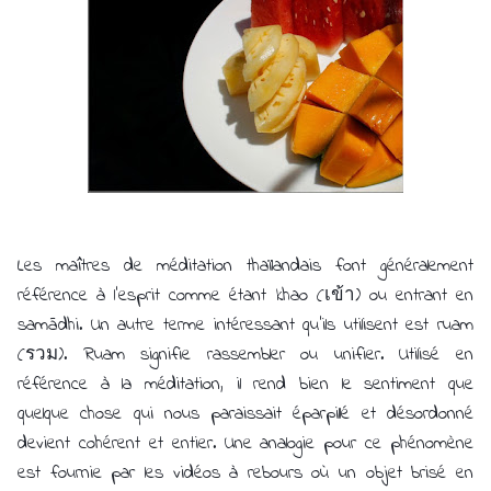
Les maîtres de méditation thaïlandais font généralement
référence à l'esprit comme étant khao (เข้า) ou entrant en
samādhi. Un autre terme intéressant qu'ils utilisent est ruam
(รวม). Ruam signifie rassembler ou unifier. Utilisé en
référence à la méditation, il rend bien le sentiment que
quelque chose qui nous paraissait éparpillé et désordonné
devient cohérent et entier. Une analogie pour ce phénomène
est fournie par les vidéos à rebours où un objet brisé en