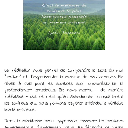
La méditation nous permet de comprendre le sens du mot 
"souillure" et d'expérimenter la merveille de son absence. Elle 
révèle à quel point les souillures sont omniprésentes et 
profondément enracinées. Elle nous montre - de manière 
irréfutable - que ce n'est qu'en abandonnant complètement 
les souillures que nous pouvons espérer atteindre la véritable 
liberté intérieure. 
Dans la méditation nous apprenons comment les souillures 
apparaissent et disparaissent, ce qui les déclenche, ce qui les 