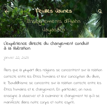
Accéder au contenu principal
Feuilles Jaunes
Enseignements d'Ajahn
Jayasaro
L'expérience directe du changement conduit
à la libération
janvier 22, 2023
Alors que la plupart des religions se concentrent sur la relation
correcte entre les êtres humains et leur conception du divin,
le Bouddhisme se concentre sur la relation correcte entre les
êtres humains et le changement. En particulier, on nous
enseigne à observer et à examiner le changement tel qu'il se
manifeste dans notre corps et notre esprit.