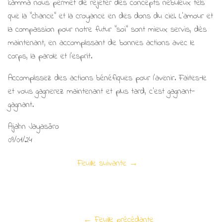
kamma nous permet de rejeter des concepts nébuleux tels
que la "chance" et la croyance en des dons du ciel. L'amour et
la compassion pour notre futur "soi" sont mieux servis, dès
maintenant, en accomplissant de bonnes actions avec le
corps, la parole et l'esprit.
Accomplissez des actions bénéfiques pour l'avenir. Faites-le
et vous gagnerez maintenant et plus tard, c'est gagnant-
gagnant.
Ajahn Jayasāro
09/01/24
Feuille suivante →
← Feuille précédante