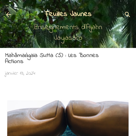
Accéder au contenu principal
Feuilles Jaunes
Enseignements d'Ajahn
Jayasaro
Mahāmaṅgala Sutta (5) : Les Bonnes
Actions
janvier 13, 2024