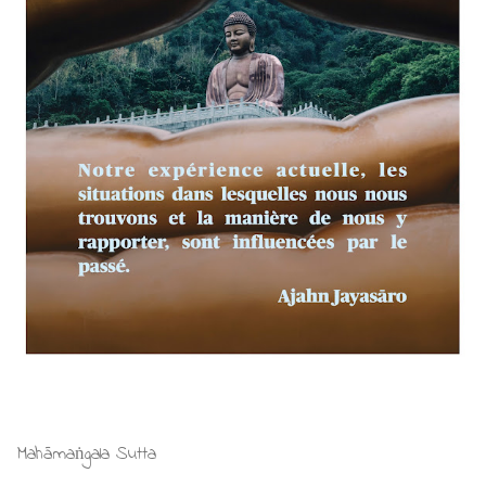
Mahāmaṅgala Sutta