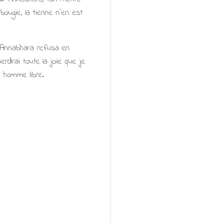
bougie, la tienne n'en est
 Annabhara refusa en
erdrai toute la joie que je
 homme libre.