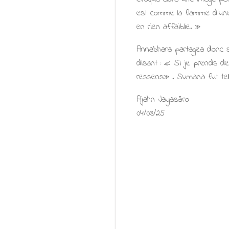
est comme la flamme d'une b
en rien affaiblie. »
Annabhara partagea donc s
disant : « Si je prends de 
ressens» . Sumana fut tell
Ajahn Jayasāro
04/03/25