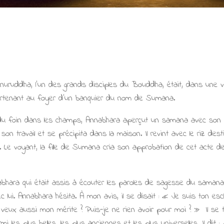
 Anuruddha, l'un des grands disciples du Bouddha, était, dans une v
rtenant au foyer d'un banquier du nom de Sumana.
it du foin dans les champs, Annabhara aperçut un samana avec son 
on travail et se précipita dans la maison. Il revint avec le riz de
. Le voyant, la fille de Sumana cria son approbation de cet acte de 
hara qui était assis à écouter les paroles de sagesse du samana
 lui. Annabhara hésita. À mon avis, il se disait : « Je suis ton es
tu veux aussi mon mérite ? Puis-je ne rien avoir pour moi ? » Il se
 les plus belles, les plus anciennes et les plus universelles. Il dit