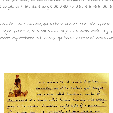
ougie. Si tu allumes la bougie de quelqu'un d'autre à partir de ta 
on mérite avec Sumana, qui souhaita lui donner une récompense.
l'argent pour cela, ce serait comme si je vous l'avais vendu et je p
ement impressionné qu'il annonça qu'Annabhara était désormais un