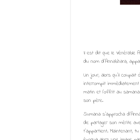
Il est dit que le Vénérable
du nom d'Annabhara, appa
Un jour, alors qu’il coupa
interrompit immédiatement s
matin et l’offrit au samana
son père.
Sumana s’approcha d’Annab
de partager son mérite avec
t'appartient. Maintenant, 
évoqua alors une image parmi