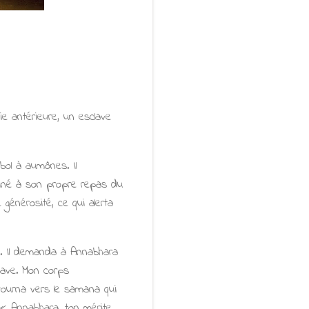
ie antérieure, un esclave
bol à aumônes. Il
stiné à son propre repas du
générosité, ce qui alerta
. Il demanda à Annabhara
clave. Mon corps
 tourna vers le samana qui
 : « Annabhara, ton mérite