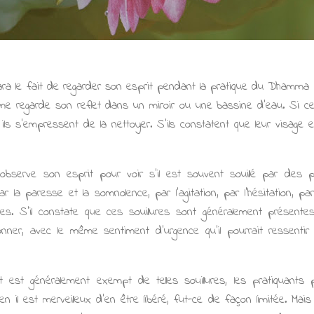
ra le fait de regarder son esprit pendant la pratique du Dhamma 
regarde son reflet dans un miroir ou une bassine d'eau. Si ce
 ils s’empressent de la nettoyer. S'ils constatent que leur visage e
bserve son esprit pour voir s'il est souvent souillé par des p
 la paresse et la somnolence, par l'agitation, par l'hésitation, par l'
ices. S’il constate que ces souillures sont généralement présentes
nner, avec le même sentiment d’urgence qu’il pourrait ressenti
it est généralement exempt de telles souillures, les pratiquants
 il est merveilleux d'en être libéré, fut-ce de façon limitée. Mais