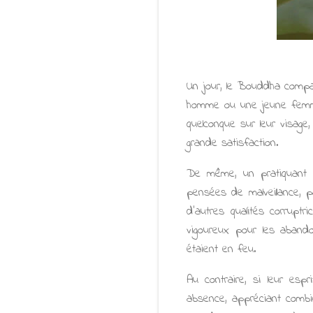
Un jour, le Bouddha compa
homme ou une jeune femme 
quelconque sur leur visage,
grande satisfaction.
De même, un pratiquant o
pensées de malveillance, par
d'autres qualités corruptr
vigoureux pour les abando
étaient en feu.
Au contraire, si leur espr
absence, appréciant combien