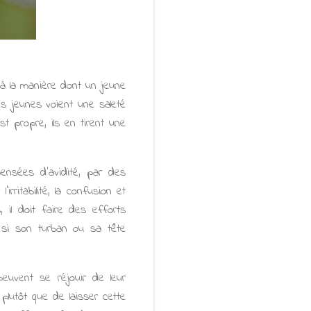
à la manière dont un jeune
s jeunes voient une saleté
st propre, ils en tirent une
ensées d'avidité, par des
irritabilité, la confusion et
, il doit faire des efforts
r si son turban ou sa tête
 peuvent se réjouir de leur
 plutôt que de laisser cette