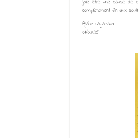
joie être une cause de co
complètement fin aux souill
Ajahn Jayasāro
01/03/25