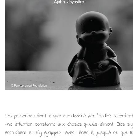
Les personnes dont l'esprit est dominé par l'avidité accordent
une attention constante aux choses qu'elles aiment. Elles s'y
accrochent et s'y agrippent avec ténacité, jusqu'à ce que le