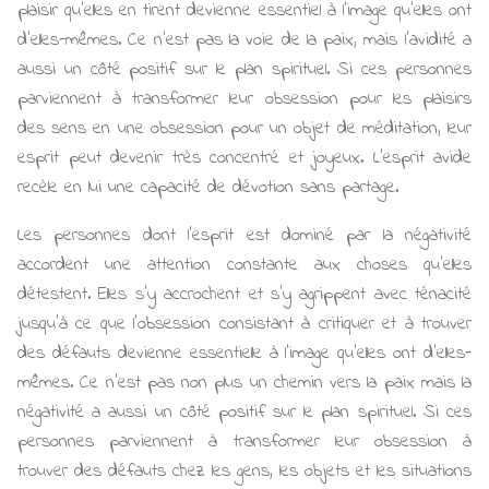
plaisir qu'elles en tirent devienne essentiel à l'image qu'elles ont
d'elles-mêmes. Ce n'est pas la voie de la paix, mais l’avidité a
aussi un côté positif sur le plan spirituel. Si ces personnes
parviennent à transformer leur obsession pour les plaisirs
des sens en une obsession pour un objet de méditation, leur
esprit peut devenir très concentré et joyeux. L'esprit avide
recèle en lui une capacité de dévotion sans partage.
Les personnes dont l'esprit est dominé par la négativité
accordent une attention constante aux choses qu'elles
détestent. Elles s'y accrochent et s'y agrippent avec ténacité
jusqu'à ce que l'obsession consistant à critiquer et à trouver
des défauts devienne essentielle à l'image qu'elles ont d'elles-
mêmes. Ce n'est pas non plus un chemin vers la paix mais la
négativité a aussi un côté positif sur le plan spirituel. Si ces
personnes parviennent à transformer leur obsession à
trouver des défauts chez les gens, les objets et les situations