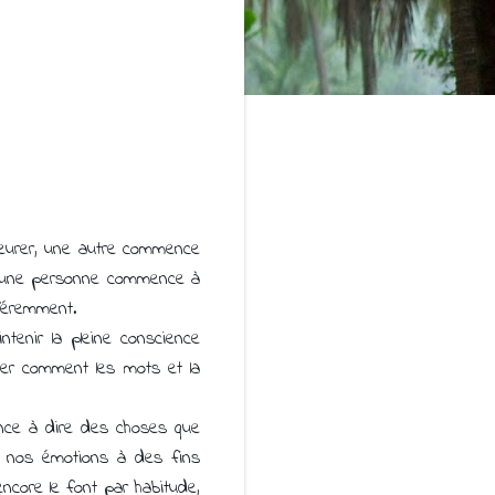
leurer, une autre commence
où une personne commence à
fféremment.
tenir la pleine conscience
ver comment les mots et la
nce à dire des choses que
er nos émotions à des fins
ncore le font par habitude,