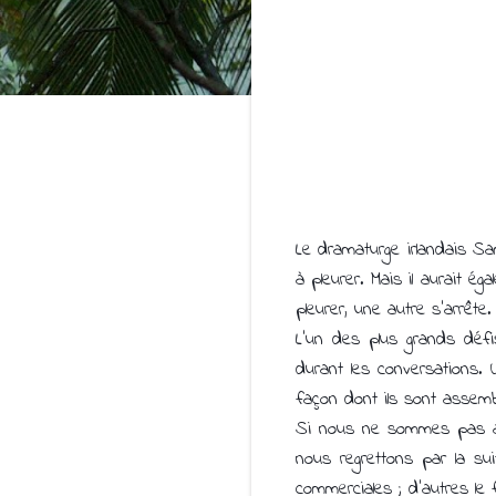
Le dramaturge irlandais S
à pleurer. Mais il aurait
pleurer, une autre s'arrête
L'un des plus grands défi
durant les conversations.
façon dont ils sont assem
Si nous ne sommes pas at
nous regrettons par la su
commerciales ; d'autres le