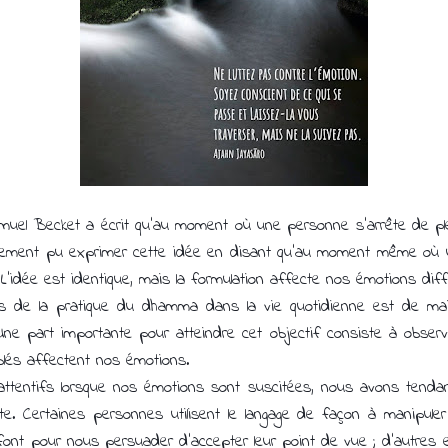
amuel Becket a écrit qu'au moment où une personne s'arrête de p
 également pu exprimer cette idée en disant qu'au moment même 
. L’idée est identique, mais la formulation affecte nos émotions di
s de la pratique du dhamma dans la vie quotidienne est de main
 Une part importante pour atteindre cet objectif consiste à obser
blés affectent nos émotions.
tentifs lorsque nos émotions sont suscitées, nous avons tenda
ite. Certaines personnes utilisent le langage de façon à manipul
 font pour nous persuader d'accepter leur point de vue ; d'autres e