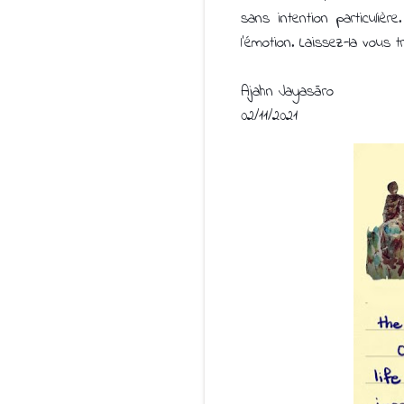
sans intention particuliè
l'émotion. Laissez-la vous 
Ajahn Jayasāro
02/11/2021