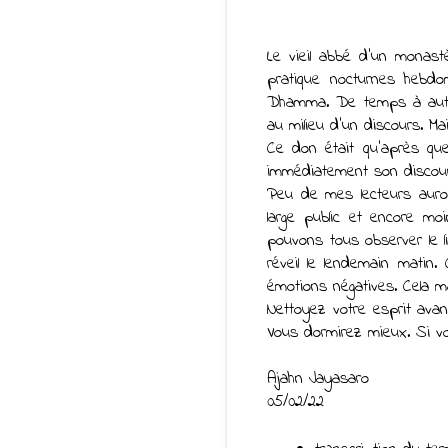
Le vieil abbé d'un monast
pratique nocturnes hebd
Dhamma. De temps à autre, 
au milieu d'un discours. Ma
Ce don était qu'après quel
immédiatement son discours
Peu de mes lecteurs auron
large public et encore moi
pouvons tous observer le l
réveil le lendemain matin.
émotions négatives. Cela m
Nettoyez votre esprit avant
Vous dormirez mieux. Si vo
Ajahn Jayasaro
05/02/22