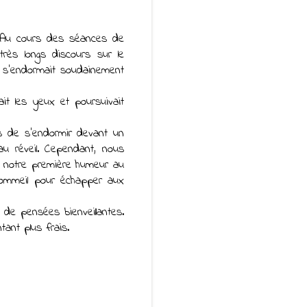
. Au cours des séances de 
rès longs discours sur le 
l s'endormait soudainement 
it les yeux et poursuivait 
s de s'endormir devant un 
au réveil. Cependant, nous 
t notre première humeur au 
 sommeil pour échapper aux 
 de pensées bienveillantes. 
ant plus frais.