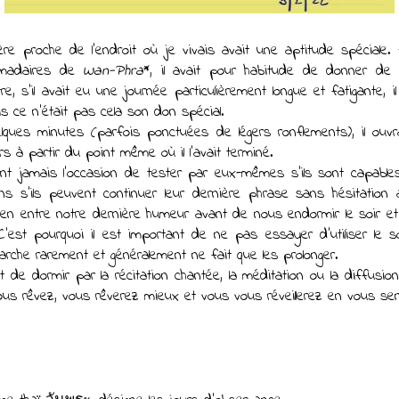
ère proche de l'endroit où je vivais avait une aptitude spéciale
omadaires de 
Wan-Phra
*, il avait pour habitude de donner de t
s'il avait eu une journée particulièrement longue et fatigante, i
is ce n'était pas cela son don spécial. 
ques minutes (parfois ponctuées de légers ronflements), il ouvra
 à partir du point même où il l'avait terminé.
t jamais l'occasion de tester par eux-mêmes s'ils sont capable
ns s'ils peuvent continuer leur dernière phrase sans hésitation 
ien entre notre dernière humeur avant de nous endormir le soir e
 C'est pourquoi il est important de ne pas essayer d'utiliser le
arche rarement et généralement ne fait que les prolonger. 
 de dormir par la récitation chantée, la méditation ou la diffusion
us rêvez, vous rêverez mieux et vous vous réveillerez en vous sent