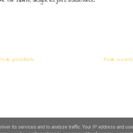
rme thaï วันพระ, désigne les jours d’observance.
euille précédante
Feuille suivan
iver its services and to analyze traffic. Your IP address and us