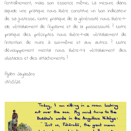
l’entraînement, mais son essence même. La mesure dans
laquelle une pratique nous libère constitue un bon indicateur
de sa justesse. Notre pratique de la générosité nous libère-t-
elle véritablement de l’égoïsme et de la possessivité ? Notre
pratique des préceptes nous libère-t-elle véritablement de
l’intention de nuire à soi-même et aux autres ? Notre
développement mental nous libère-t-il véritablement des
obstacles et des attachements ?
Ajahn Jayasāro
09/05/26