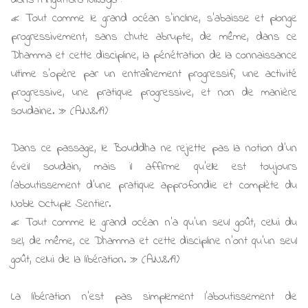
« Tout comme le grand océan s’incline, s’abaisse et plonge
progressivement, sans chute abrupte, de même, dans ce
Dhamma et cette discipline, la pénétration de la connaissance
ultime s’opère par un entraînement progressif, une activité
progressive, une pratique progressive, et non de manière
soudaine. » (A.N.8.19)
Dans ce passage, le Bouddha ne rejette pas la notion d’un
éveil soudain, mais il affirme qu’elle est toujours
l’aboutissement d’une pratique approfondie et complète du
Noble Octuple Sentier.
« Tout comme le grand océan n’a qu’un seul goût, celui du
sel, de même, ce Dhamma et cette discipline n’ont qu’un seul
goût, celui de la libération. » (A.N.8.19)
La libération n’est pas simplement l’aboutissement de