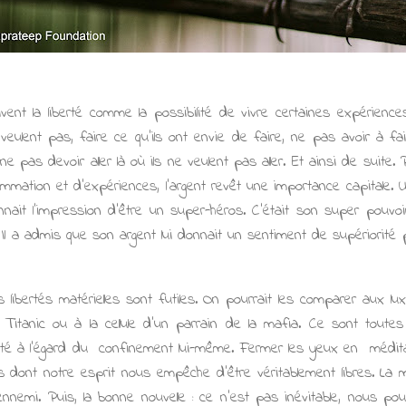
vent la liberté comme la possibilité de vivre certaines expériences
e veulent pas, faire ce qu'ils ont envie de faire, ne pas avoir à fa
t ne pas devoir aller là où ils ne veulent pas aller. Et ainsi de suite.
mmation et d'expériences, l'argent revêt une importance capitale.
onnait l'impression d'être un super-héros. C’était son super pouvoi
 Il a admis que son argent lui donnait un sentiment de supériorité
s libertés matérielles sont futiles. On pourrait les comparer aux l
 Titanic ou à la cellule d'un parrain de la mafia. Ce sont toutes
erté à l’égard du confinement lui-même. Fermer les yeux en médita
 dont notre esprit nous empêche d'être véritablement libres. La m
emi. Puis, la bonne nouvelle : ce n'est pas inévitable, nous pou