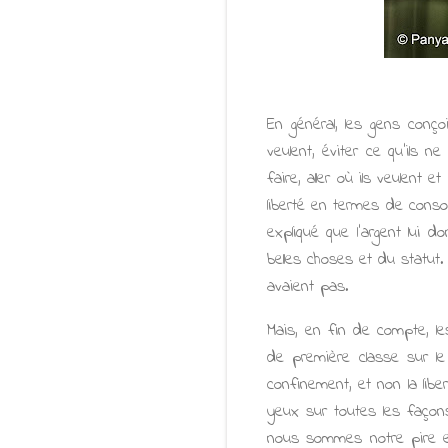
En général, les gens conçoi
veulent, éviter ce qu'ils n
faire, aller où ils veulent e
liberté en termes de conso
expliqué que l'argent lui d
belles choses et du statut.
avaient pas.
Mais, en fin de compte, le
de première classe sur le
confinement, et non la lib
yeux sur toutes les façons
nous sommes notre pire enn