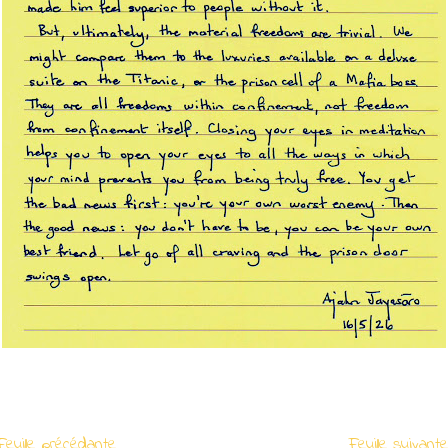
euille précédante
Feuille suivan